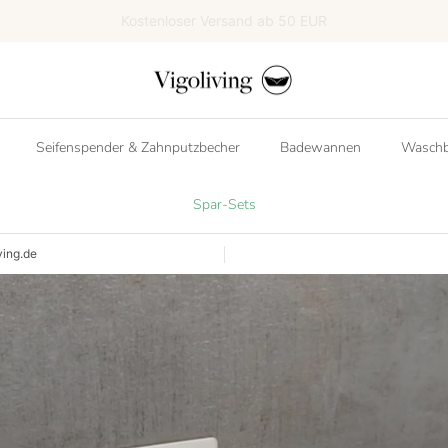
Erhalte 5% Rabatt auf deine erste Bestellung
Seifenspender & Zahnputzbecher
Badewannen
Waschb
Spar-Sets
ving.de