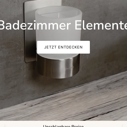
Badezimmer Element
JETZT ENTDECKEN
Unschlagbare Preise