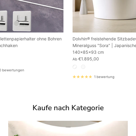
ilettenpapierhalter ohne Bohren
Dolvhin® freistehende Sitzbad
uchhaken
Mineralguss "Sora" | Japanischer
140x85x93 cm
€1.895,00
Ab
0 bewertungen
1 bewertung
Kaufe nach Kategorie