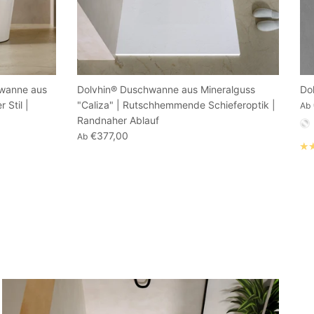
ewanne aus
Dolvhin® Duschwanne aus Mineralguss
Do
 Stil |
"Caliza" | Rutschhemmende Schieferoptik |
Ab
Randnaher Ablauf
€377,00
Ab