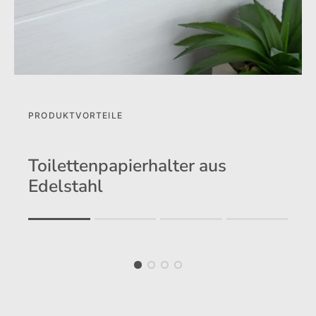
PRODUKTVORTEILE
Toilettenpapierhalter aus
Edelstahl
Rating of 1 means .
Rating of 4 means .
The rating of this product for "" is 1.