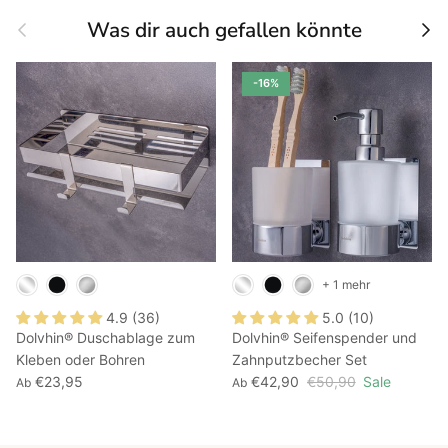
Vorherige
Näc
Was dir auch gefallen könnte
-16%
+ 1 mehr
4.9 (36)
5.0 (10)
Dolvhin® Duschablage zum
Dolvhin® Seifenspender und
Kleben oder Bohren
Zahnputzbecher Set
€23,95
€42,90
€50,90
Sale
Ab
Ab