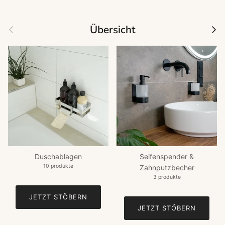
Vorherige
Näc
Übersicht
Duschablagen
Seifenspender &
10 produkte
Zahnputzbecher
3 produkte
JETZT STÖBERN
JETZT STÖBERN