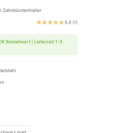
l Zahnbürstenhalter
5.0 (1)
€ Bestellwert | Lieferzeit 1-3
delstahl
en
chwarz matt