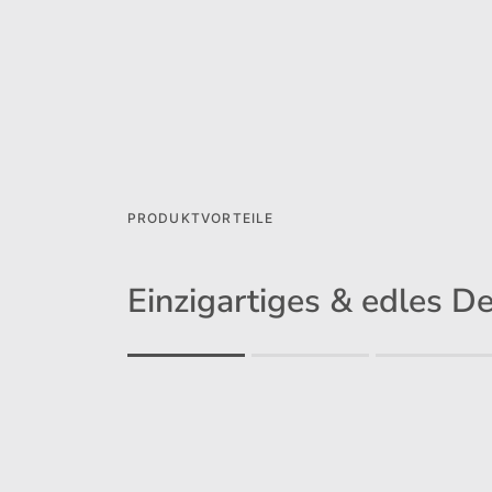
PRODUKTVORTEILE
Einzigartiges & edles D
Rating of 1 means .
Rating of 4 means .
The rating of this product for "" is 1.